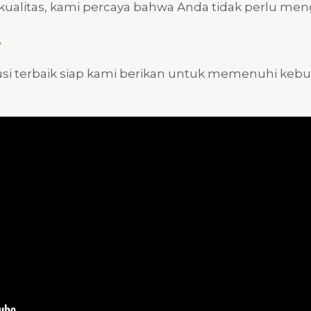
ualitas, kami percaya bahwa Anda tidak perlu me
.
usi terbaik siap kami berikan untuk memenuhi keb